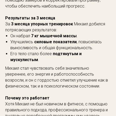
помощью замеров и корректировали программу,
чтобы обеспечить наибольший прогресс.
Результаты за 3 месяца
За
3 месяца упорных тренировок
Михаил добился
потрясающих результатов:
Он набрал
7 кг мышечной массы
.
Улучшились
силовые показатели
, повысилась
выносливость и общая функциональность.
Его тело стало более
подтянутым и
мускулистым
.
Михаил стал чувствовать себя значительно
увереннее, его энергия и работоспособность
возросли, и он с гордостью отметил улучшение как в
физическом, так и в психологическом состоянии.
Почему это работает
Хотя Михаил не был новичком в фитнесе, с помощью
правильного подхода, профессионального тренера и
тщательно подобранной программы ему удалось